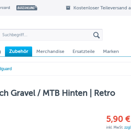
Kostenloser Teileversand 
g
Zubehör
Merchandise
Ersatzteile
Marken
dguard
ch Gravel / MTB Hinten | Retro
5,90 €
inkl. MwSt.
zzg