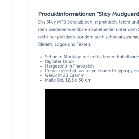
Produktinformationen "Slicy Mudguard 
Das Slicy MTB Schutzblech ist praktisch, leicht un
dem wiederverwendbaren Kabelbinder unter dem Sa
nicht nur praktisch, sondern auch schön anzuschaue
Bildern, Logos und Texten.
Schnelle Montage mit enthaltenem Kabelbinde
Digitaler Druck
Hergestellt in Frankreich
Primär gefertigt aus recyclebares Polypropylen
Gewicht 20 Gramm
Maße BxL 12,6 x 30 cm