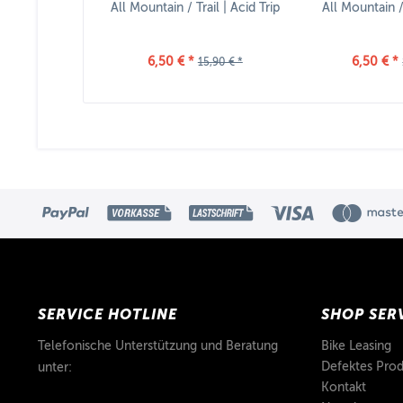
All Mountain / Trail | Acid Trip
All Mountain / 
6,50 € *
6,50 € *
15,90 € *
SERVICE HOTLINE
SHOP SER
Telefonische Unterstützung und Beratung
Bike Leasing
Defektes Prod
unter:
Kontakt