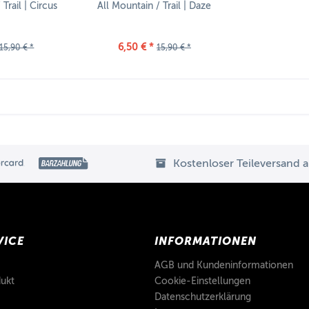
Trail | Circus
All Mountain / Trail | Daze
6,50 € *
15,90 € *
15,90 € *
Kostenloser Teileversand 
VICE
INFORMATIONEN
AGB und Kundeninformationen
ukt
Cookie-Einstellungen
Datenschutzerklärung