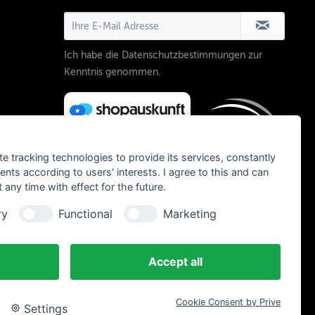
Ich habe die
Datenschutzbestimmungen
zur
Kenntnis genommen.
te tracking technologies to provide its services, constantly
ts according to users' interests. I agree to this and can
any time with effect for the future.
ry
Functional
Marketing
Accept all
Cookie Consent by Prive
Settings