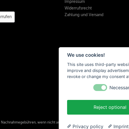
Impressum
Widerrufsrecht
Zahlung und Versand
rrufen
We use cookies!
This site uses third-party websi
improve and display advertisemen
revoke or change my consent at 
Necessa
Reject optional
. Nachnahmegebühren, wenn nicht anders beschrieben.
Privacy policy
Imprint