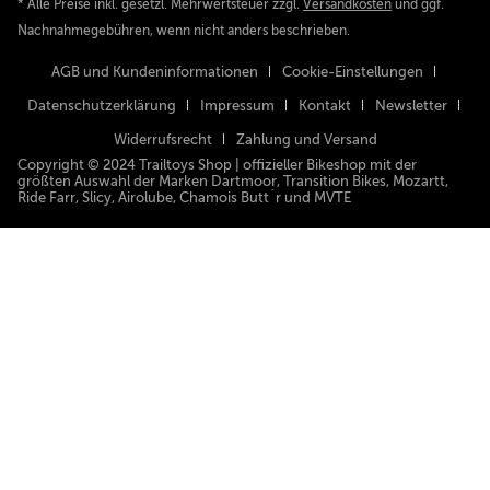
* Alle Preise inkl. gesetzl. Mehrwertsteuer zzgl.
Versandkosten
und ggf.
Nachnahmegebühren, wenn nicht anders beschrieben.
AGB und Kundeninformationen
Cookie-Einstellungen
Datenschutzerklärung
Impressum
Kontakt
Newsletter
Widerrufsrecht
Zahlung und Versand
Copyright © 2024 Trailtoys Shop | offizieller Bikeshop mit der
größten Auswahl der Marken Dartmoor, Transition Bikes, Mozartt,
Ride Farr, Slicy, Airolube, Chamois Butt´r und MVTE