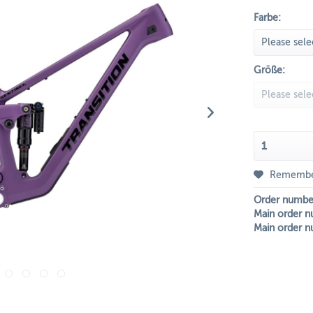
Farbe:
Größe:
Rememb
Order numbe
Main order n
Main order n