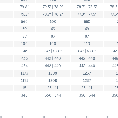
79.8°
79.3° | 78.9°
78.7° | 78.3°
78.3°
79.2°
78.7° | 78.2°
77.9° | 77.5°
77.3°
560
600
660
69
69
69
87
87
87
100
100
110
64°
64° | 63.6°
64° | 63.6°
64° 
436
442 | 440
442 | 440
448
434
442 | 440
442 | 440
446
1173
1208
1237
1
1171
1208
1237
15
25 | 11
25 | 11
25
340
350 | 344
350 | 344
350