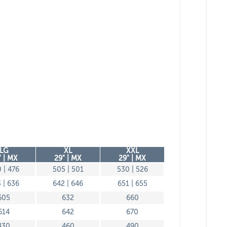
LG
XL
XXL
" | MX
29" | MX
29" | MX
 | 476
505 | 501
530 | 526
 | 636
642 | 646
651 | 655
605
632
660
614
642
670
430
460
490