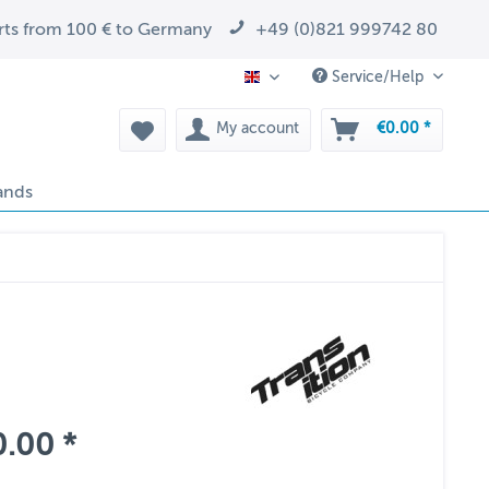
arts from 100 € to Germany
+49 (0)821 999742 80
Service/Help
EN
My account
€0.00 *
ands
.00 *