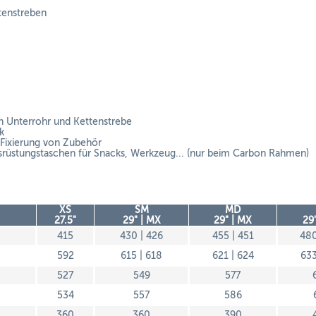
tenstreben
in Unterrohr und Kettenstrebe
k
 Fixierung von Zubehör
rüstungstaschen für Snacks, Werkzeug... (nur beim Carbon Rahmen)
XS
SM
MD
27.5"
29" | MX
29" | MX
29
415
430 | 426
455 | 451
480
592
615 | 618
621 | 624
633
527
549
577
534
557
586
360
360
390