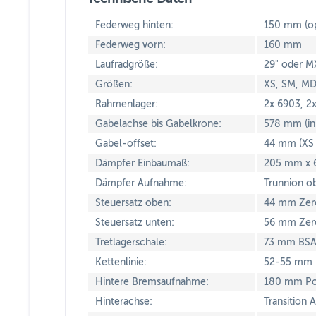
Federweg hinten:
150 mm (op
Federweg vorn:
160 mm
Laufradgröße:
29" oder MX
Größen:
XS, SM, MD
Rahmenlager:
2x 6903, 2
Gabelachse bis Gabelkrone:
578 mm (in
Gabel-offset:
44 mm (XS
Dämpfer Einbaumaß:
205 mm x 6
Dämpfer Aufnahme:
Trunnion o
Steuersatz oben:
44 mm Zer
Steuersatz unten:
56 mm Zer
Tretlagerschale:
73 mm BSA
Kettenlinie:
52-55 mm
Hintere Bremsaufnahme:
180 mm Po
Hinterachse:
Transition