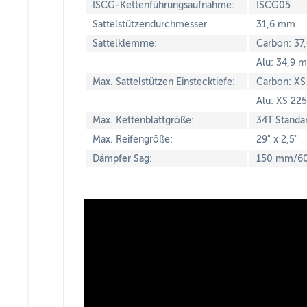
ISCG-Kettenführungsaufnahme:
ISCG05
Sattelstützendurchmesser
31,6 mm
Sattelklemme:
Carbon: 3
Alu: 34,9 
Max. Sattelstützen Einstecktiefe:
Carbon: XS
Alu: XS 22
Max. Kettenblattgröße:
34T Standa
Max. Reifengröße:
29" x 2,5"
Dämpfer Sag:
150 mm/60