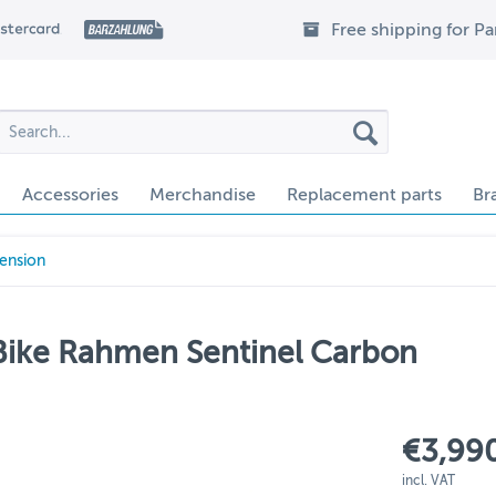
Free shipping for P
Accessories
Merchandise
Replacement parts
Br
pension
l Bike Rahmen Sentinel Carbon
€3,990
incl. VAT