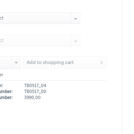
Add to
shopping cart
er
r:
TB0517_04
umber:
TB0517_00
umber:
3990,00