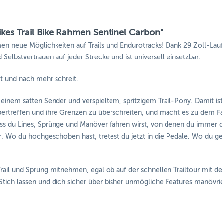
ikes Trail Bike Rahmen Sentinel Carbon"
ommen neue Möglichkeiten auf Trails und Endurotracks! Dank 29 Zoll-
Selbstvertrauen auf jeder Strecke und ist universell einsetzbar.
gt und nach mehr schreit.
einem satten Sender und verspieltem, spritzigem Trail-Pony. Damit is
u übertreffen und ihre Grenzen zu überschreiten, und macht es zu dem Fa
 dass du Lines, Sprünge und Manöver fahren wirst, von denen du immer d
 Wo du hochgeschoben hast, tretest du jetzt in die Pedale. Wo du gerollt
Trail und Sprung mitnehmen, egal ob auf der schnellen Trailtour mit d
Stich lassen und dich sicher über bisher unmögliche Features manövri