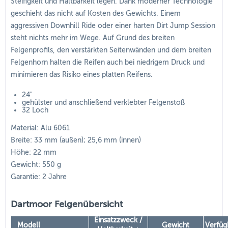
Steifigkeit und Haltbarkeit legen. Dank moderner Technologie
geschieht das nicht auf Kosten des Gewichts. Einem
aggressiven Downhill Ride oder einer harten Dirt Jump Session
steht nichts mehr im Wege. Auf Grund des breiten
Felgenprofils, den verstärkten Seitenwänden und dem breiten
Felgenhorn halten die Reifen auch bei niedrigem Druck und
minimieren das Risiko eines platten Reifens.
24"
gehülster und anschließend verklebter Felgenstoß
32 Loch
Material: Alu 6061
Breite: 33 mm (außen); 25,6 mm (innen)
Höhe: 22 mm
Gewicht: 550 g
Garantie: 2 Jahre
Dartmoor Felgenübersicht
Einsatzzweck /
Modell
Gewicht
Verfüg