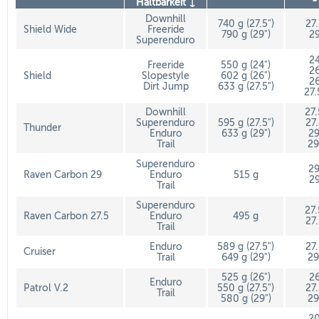
Haltbarkeit ↓
Downhill
740 g (27.5")
27
Shield Wide
Freeride
790 g (29")
29
Superenduro
24
Freeride
550 g (24")
26
Shield
Slopestyle
602 g (26")
26
Dirt Jump
633 g (27.5")
27.
Downhill
27
Superenduro
595 g (27.5")
27
Thunder
Enduro
633 g (29")
29
Trail
29
Superenduro
29
Raven Carbon 29
Enduro
515 g
29
Trail
Superenduro
27
Raven Carbon 27.5
Enduro
495 g
27
Trail
Enduro
589 g (27.5")
27
Cruiser
Trail
649 g (29")
29
525 g (26")
26
Enduro
Patrol V.2
550 g (27.5")
27
Trail
580 g (29")
29
20