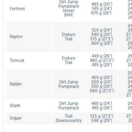
Dirt Jump
485 g (20")
24
Pumptrack
Fortress
595 g (24")
24
Street
670 g (26")
26
BMX
26
24
510 g (24")
26
Enduro
540 g (26")
27
Raptor
Trail
575 g (27.5")
27
600 g (29")
29
29
449 g (26")
26
Enduro
Tomcat
480 g (27.5")
27
Trail
495 g (29")
29
20
405 g (20")
24
Dirt Jump
500 g (24")
24
Raider
Pumptrack
550 g (26")
26
580 g (27.5")
26
27
Dirt Jump
460 g (24")
24
Shark
Pumptrack
495 g (26")
26
Trail
515 g (27.5")
27
Sniper
Downcountry
548 g (29")
2