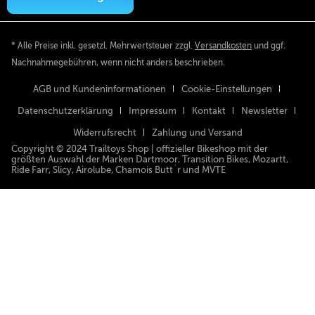
* Alle Preise inkl. gesetzl. Mehrwertsteuer zzgl.
Versandkosten
und ggf.
Nachnahmegebühren, wenn nicht anders beschrieben.
AGB und Kundeninformationen
Cookie-Einstellungen
Datenschutzerklärung
Impressum
Kontakt
Newsletter
Widerrufsrecht
Zahlung und Versand
Copyright © 2024 Trailtoys Shop | offizieller Bikeshop mit der
größten Auswahl der Marken Dartmoor, Transition Bikes, Mozartt,
Ride Farr, Slicy, Airolube, Chamois Butt´r und MVTE