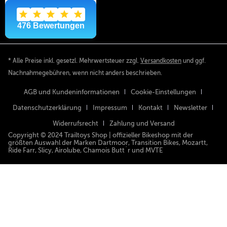
* Alle Preise inkl. gesetzl. Mehrwertsteuer zzgl.
Versandkosten
und ggf.
Nachnahmegebühren, wenn nicht anders beschrieben.
AGB und Kundeninformationen
Cookie-Einstellungen
Datenschutzerklärung
Impressum
Kontakt
Newsletter
Widerrufsrecht
Zahlung und Versand
Copyright © 2024 Trailtoys Shop | offizieller Bikeshop mit der
größten Auswahl der Marken Dartmoor, Transition Bikes, Mozartt,
Ride Farr, Slicy, Airolube, Chamois Butt´r und MVTE