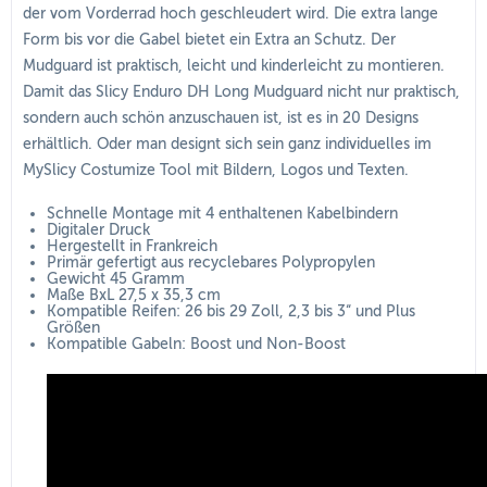
der vom Vorderrad hoch geschleudert wird. Die extra lange
Form bis vor die Gabel bietet ein Extra an Schutz. Der
Mudguard ist praktisch, leicht und kinderleicht zu montieren.
Damit das Slicy Enduro DH Long Mudguard nicht nur praktisch,
sondern auch schön anzuschauen ist, ist es in 20 Designs
erhältlich. Oder man designt sich sein ganz individuelles im
MySlicy Costumize Tool mit Bildern, Logos und Texten.
Schnelle Montage mit 4 enthaltenen Kabelbindern
Digitaler Druck
Hergestellt in Frankreich
Primär gefertigt aus recyclebares Polypropylen
Gewicht 45 Gramm
Maße BxL 27,5 x 35,3 cm
Kompatible Reifen: 26 bis 29 Zoll, 2,3 bis 3“ und Plus
Größen
Kompatible Gabeln: Boost und Non-Boost